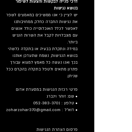
דרכי פנייה לבקשות והצעות לשיפור
בנושא נגישות
יש לציין כי אנו ממשיכים במאמצים לשפר
את נגישות החברה כחלק ממחויבותנו
לאפשר לכלל האוכלוסייה כולל אנשים
עם מוגבלויות לקבל את השרות הנגיש
ביותר.
במידה ונתקלת בבעיה או בתקלה כלשהי
בנושא הנגישות, נשמח שתעדכן אותנו
בכך ואנו נעשה כל מאמץ למצוא עבורך
פתרון מתאים ולטפל בתקלה בהקדם ככל
שניתן.
פרטי רכזת הנגישות במסעדת אדום
• שם: זוהר וינברג
• טלפון : 052-383-3701
• דוא”ל : zoharzohar370@gmail.com
פרסום הצהרת הנגישות