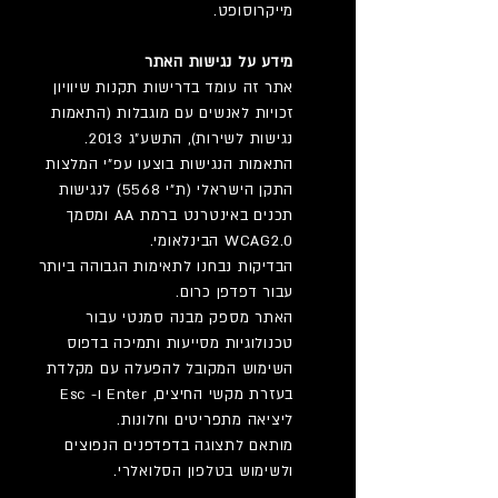
מייקרוסופט.
מידע על נגישות האתר
אתר זה עומד בדרישות תקנות שיוויון
זכויות לאנשים עם מוגבלות (התאמות
נגישות לשירות), התשע”ג 2013.
התאמות הנגישות בוצעו עפ”י המלצות
התקן הישראלי (ת”י 5568) לנגישות
תכנים באינטרנט ברמת AA ומסמך
WCAG2.0 הבינלאומי.
הבדיקות נבחנו לתאימות הגבוהה ביותר
עבור דפדפן כרום.
האתר מספק מבנה סמנטי עבור
טכנולוגיות מסייעות ותמיכה בדפוס
השימוש המקובל להפעלה עם מקלדת
בעזרת מקשי החיצים, Enter ו- Esc
ליציאה מתפריטים וחלונות.
מותאם לתצוגה בדפדפנים הנפוצים
ולשימוש בטלפון הסלואלרי.